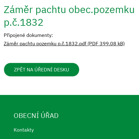
Záměr pachtu obec.pozemku
p.č.1832
Připojené dokumenty:
Záměr pachtu pozemku p.č.1832.pdf (PDF 399.08 kB)
ZPĚT NA ÚŘEDNÍ DESKU
OBECNÍ ÚŘAD
Kontakty