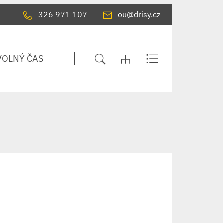
326 971 107
ou@drisy.cz
VOLNÝ ČAS