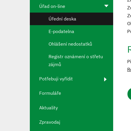
Úřad on-line
Z
Z
Úřední deska
O
E-podatelna
P
Ohlášení nedostatků
Registr oznámení o střetu
P
zájmů
R
Potřebuji vyřídit
Formuláře
Aktuality
Zpravodaj