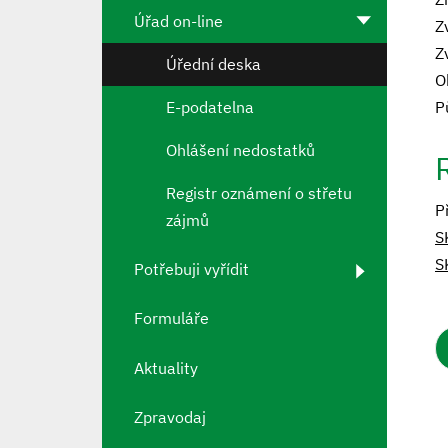
Úřad on-line
Z
Z
Úřední deska
O
E-podatelna
P
Ohlášení nedostatků
Registr oznámení o střetu
P
zájmů
S
S
Potřebuji vyřídit
Formuláře
Aktuality
Zpravodaj