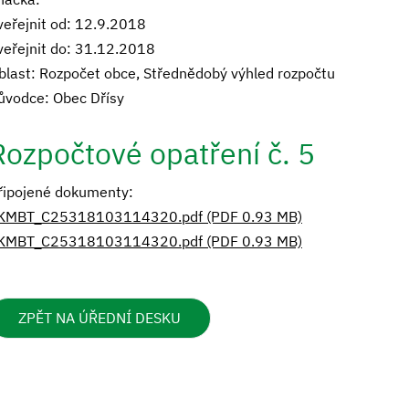
veřejnit od: 12.9.2018
veřejnit do: 31.12.2018
blast: Rozpočet obce, Střednědobý výhled rozpočtu
ůvodce: Obec Dřísy
Rozpočtové opatření č. 5
řipojené dokumenty:
KMBT_C25318103114320.pdf (PDF 0.93 MB)
KMBT_C25318103114320.pdf (PDF 0.93 MB)
ZPĚT NA ÚŘEDNÍ DESKU