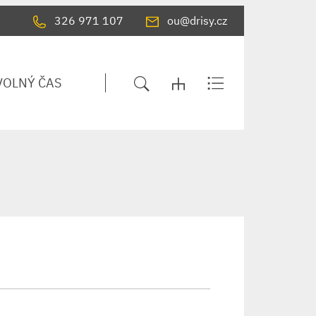
326 971 107
ou@drisy.cz
VOLNÝ ČAS