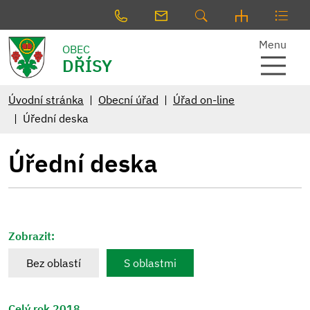
Menu
OBEC
DŘÍSY
Úvodní stránka
Obecní úřad
Úřad on-line
Úřední deska
Úřední deska
Zobrazit:
Bez oblastí
S oblastmi
Celý rok 2018