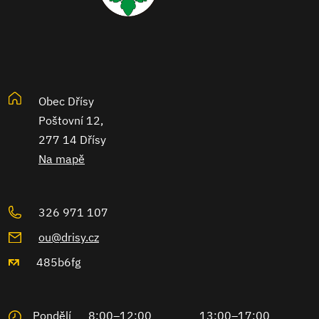
Obec Dřísy
Poštovní 12,
277 14 Dřísy
Na mapě
326 971 107
ou@drisy.cz
485b6fg
Pondělí
8:00–12:00
13:00–17:00