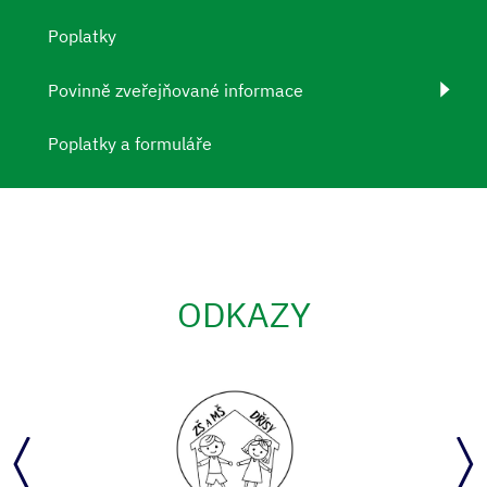
Poplatky
Povinně zveřejňované informace
Poplatky a formuláře
ODKAZY