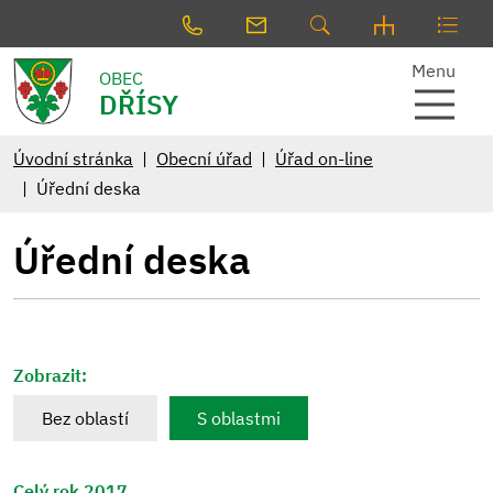
Menu
OBEC
DŘÍSY
Úvodní stránka
Obecní úřad
Úřad on-line
Úřední deska
Úřední deska
Zobrazit:
Bez oblastí
S oblastmi
Celý rok 2017